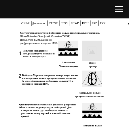
TAPSE
EPSS
PCWP
RVSP
PAP
PVR
CI / SVR
Диастология
Систолическая экскурсия фиброзного кольца трикуспидального клапана.
Tricuspid Annular Plane Systolic Excursion
(TAPSE)
Используйте TAPSE для оценки
дисфункции правого желудочка (ПЖ).
Получите стандартную
1
четырехкамерную позицию из
апикального доступа.
Апикальная
Видео
Четырехкамерная
пример
2
Выберите М-режим, направьте контрольную линию
на латеральное кольцо трикуспидального клапана
(в угол, образованный фиброзным кольцом ТК и
свободной стенкой ПЖ).
Латеральное кольцо
трикуспидального клапана
3
На полученном изображении движение фиброзного
кольца имеет вид синусоидальной кривой. Для
измерения амплитуды необходимо отметить
расстояние между верхней и нижней точками
кривой.
Измерение TAPSE