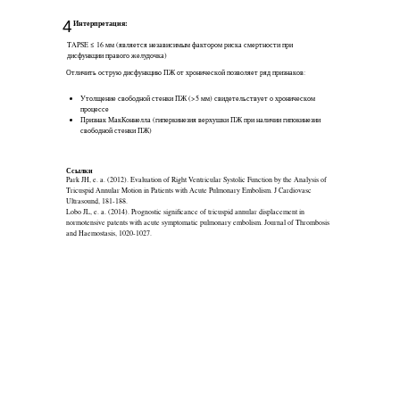
4
Интерпретация:
TAPSE ≤ 16 мм (является независимым фактором риска смертности при
дисфункции правого желудочка)
Отличить острую дисфункцию ПЖ от хронической позволяет ряд признаков:
Утолщение свободной стенки ПЖ (>5 мм) свидетельствует о хроническом
процессе
Признак МакКоннелла (гиперкинезия верхушки ПЖ при наличии гипокинезии
свободной стенки ПЖ)
Ссылки
Park JH, e. a. (2012). Evaluation of Right Ventricular Systolic Function by the Analysis of
Tricuspid Annular Motion in Patients with Acute Pulmonary Embolism. J Cardiovasc
Ultrasound, 181-188.
Lobo JL, e. a. (2014). Prognostic significance of tricuspid annular displacement in
normotensive patents with acute symptomatic pulmonary embolism. Journal of Thrombosis
and Haemostasis, 1020-1027.